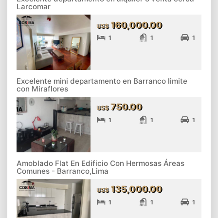
Larcomar
160,000.00
US$
1
1
1
Excelente mini departamento en Barranco limite
con Miraflores
750.00
US$
1
1
1
Amoblado Flat En Edificio Con Hermosas Áreas
Comunes - Barranco,Lima
135,000.00
US$
1
1
1