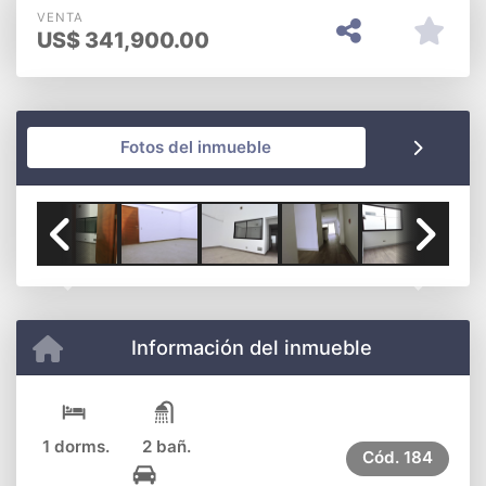
VENTA
US$
341,900.00
Fotos del inmueble
Previous
Next
Información del inmueble
1 dorms.
2 bañ.
Cód.
184