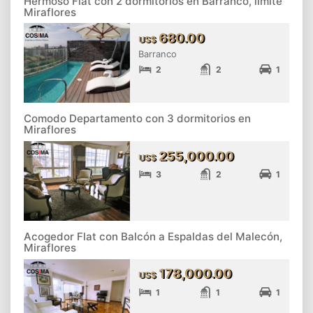
Hermoso Flat con 2 dormitorios en Barranco, limite
Miraflores
680.00
US$
Barranco
2
2
1
Comodo Departamento con 3 dormitorios en
Miraflores
255,000.00
US$
3
2
1
Acogedor Flat con Balcón a Espaldas del Malecón,
Miraflores
178,000.00
US$
1
1
1